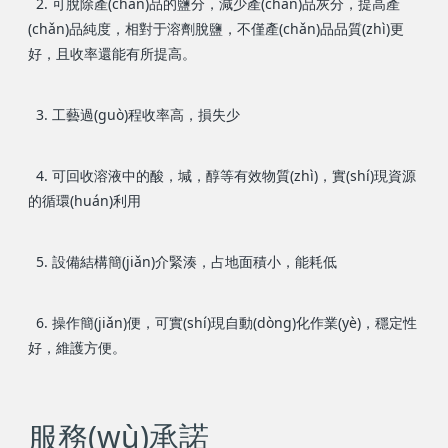
2. 可脫除產(chǎn)品的鹽分，減少產(chǎn)品灰分，提高產
(chǎn)品純度，相對于溶劑脫鹽，不僅產(chǎn)品品質(zhì)更
好，且收率還能有所提高。
3. 工藝過(guò)程收率高，損失少
4. 可回收溶液中的酸，堿，醇等有效物質(zhì)，實(shí)現資源
的循環(huán)利用
5. 設備結構簡(jiǎn)介緊湊，占地面積小，能耗低
6. 操作簡(jiǎn)便，可實(shí)現自動(dòng)化作業(yè)，穩定性
好，維護方便。
服務(wù)承諾