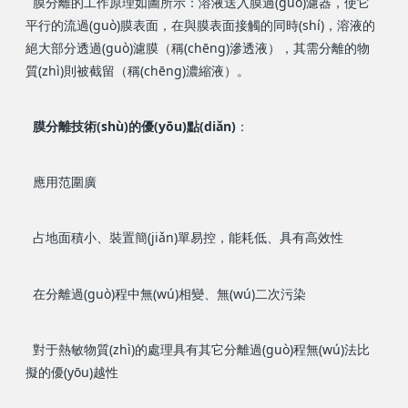
膜分離的工作原理如圖所示：溶液送入膜過(guò)濾器，使它
平行的流過(guò)膜表面，在與膜表面接觸的同時(shí)，溶液的
絕大部分透過(guò)濾膜（稱(chēng)滲透液），其需分離的物
質(zhì)則被截留（稱(chēng)濃縮液）。
膜分離技術(shù)的優(yōu)點(diǎn)
：
應用范圍廣
占地面積小、裝置簡(jiǎn)單易控，能耗低、具有高效性
在分離過(guò)程中無(wú)相變、無(wú)二次污染
對于熱敏物質(zhì)的處理具有其它分離過(guò)程無(wú)法比
擬的優(yōu)越性