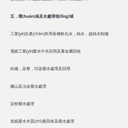
五．環(huán)保及水處理領(lǐng)域
工業(yè)生產(chǎn)所用各種軟化水，純水，超純水制備
電鍍工業(yè)廢水中水回用及重金屬回收
紡織，染整，印染廢水處理及回用
礦山及冶金廢水處理
淀粉廢水處理
造紙廢水木質(zhì)素回收及廢水處理