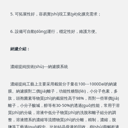
5. 可拓展性好，容易實(shí)現工業(yè)化擴充需求；
6. 設備可自動(dòng)運行，穩定性好，維護方便。
納濾介紹：
濃縮提純技術(shù)---納濾膜系統
濃縮提純工藝上主要采用截留分子量在100---1000Dal的納濾
膜。納濾膜對二價(jià)離子，功能性糖類(lèi)，小分子色素，多
肽，頭孢菌素等物質(zhì)的截留性高于98%，而對一些單價(jià)
離子，小分子酸堿，醇等有30-50%的透過(guò)性能，常用于溶
質(zhì)的分級，溶液中低分子物質(zhì)的洗脫和離子組分的調
整，溶液體系的濃縮等流體物質(zhì)的分離，精制，濃縮，脫
鹽等工藝過(guò)程中。比如結晶母液的回收，樹(shù)脂解析液