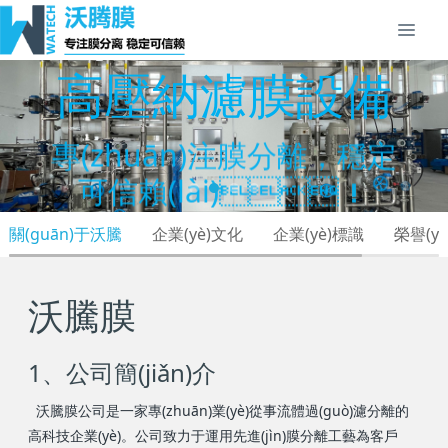
高壓納濾膜設備
專(zhuān)注膜分離，穩定
可信賴(lài)！
關(guān)于沃騰
企業(yè)文化
企業(yè)標識
榮譽(yù
沃騰膜
1、公司簡(jiǎn)介
沃騰膜公司是一家專(zhuān)業(yè)從事流體過(guò)濾分離的
高科技企業(yè)。公司致力于運用先進(jìn)膜分離工藝為客戶