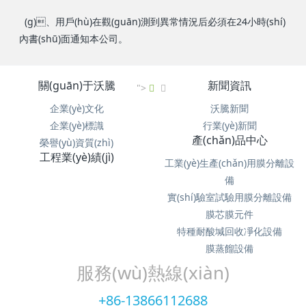
(g)、用戶(hù)在觀(guān)測到異常情況后必須在24小時(shí)
內書(shū)面通知本公司。
關(guān)于沃騰
新聞資訊
">
企業(yè)文化
沃騰新聞
企業(yè)標識
行業(yè)新聞
產(chǎn)品中心
榮譽(yù)資質(zhì)
工程業(yè)績(jì)
工業(yè)生產(chǎn)用膜分離設
備
實(shí)驗室試驗用膜分離設備
膜芯膜元件
特種耐酸堿回收凈化設備
膜蒸餾設備
服務(wù)熱線(xiàn)
+86-13866112688