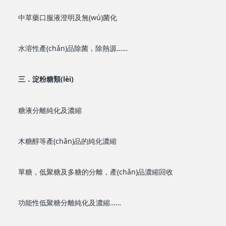
中草藥口服液澄明及無(wú)菌化
水溶性產(chǎn)品除菌，除熱源……
三．淀粉糖類(lèi)
糖液分離純化及濃縮
木糖醇等產(chǎn)品的純化濃縮
單糖，低聚糖及多糖的分離，產(chǎn)品濃縮回收
功能性低聚糖分離純化及濃縮……