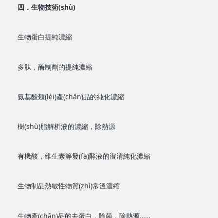
四．生物技術(shù)
生物蛋白提純濃縮
多肽，酶制劑的提純濃縮
氨基酸類(lèi)產(chǎn)品的純化濃縮
樹(shù)脂解析液的濃縮，除熱源
有機酸，維生素等發(fā)酵液的澄清純化濃縮
生物制品熱敏性物質(zhì)常溫濃縮
生物產(chǎn)品的去蛋白，除菌，除熱源……