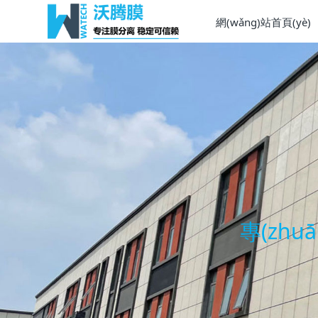
網(wǎng)站首頁(yè)
！