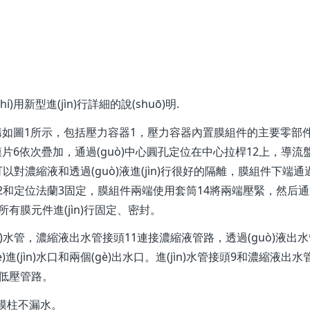
í)用新型進(jìn)行詳細的說(shuō)明.
結構如圖1所示，包括壓力容器1，壓力容器內置膜組件的主要零部件
和膜片6依次疊加，通過(guò)中心圓孔定位在中心拉桿12上，導流
，可以對濃縮液和透過(guò)液進(jìn)行很好的隔離，膜組件下端通過
和定位法蘭3固定，膜組件兩端使用套筒14將兩端壓緊，然后
膜元件進(jìn)行固定、密封。
n)水管，濃縮液出水管接頭11連接濃縮液管路，透過(guò)液
進(jìn)水口和兩個(gè)出水口。進(jìn)水管接頭9和濃縮液出
管路。
證膜柱不漏水。