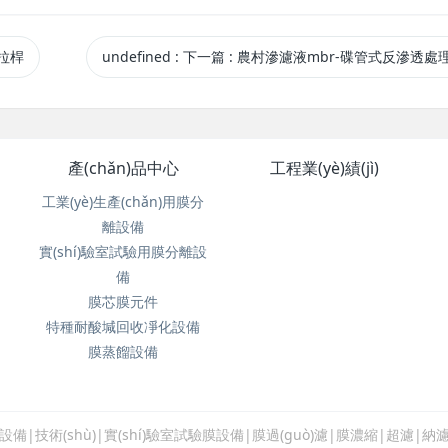
拉桿
undefined
:
下一篇
: 農村滲濾液mbr-碟管式反滲透處
產(chǎn)品中心
工程業(yè)績(jì)
工業(yè)生產(chǎn)用膜分
離設備
實(shí)驗室試驗用膜分離設
備
膜芯膜元件
特種耐酸堿回收凈化設備
膜蒸餾設備
設備|技術(shù)|實(shí)驗室試驗膜設備|膜過(guò)濾|膜濃縮|超濾|納